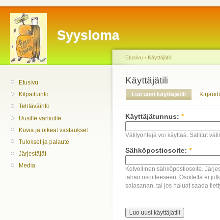
Syysloma
Etusivu
›
Käyttäjätili
Käyttäjätili
Etusivu
Luo uusi käyttäjätili
Kirjaud
Kilpailuinfo
Tehtäväinfo
Käyttäjätunnus:
*
Uusille vartioille
Kuvia ja oikeat vastaukset
Välilyöntejä voi käyttää. Sallitut väli
Tulokset ja palaute
Sähköpostiosoite:
*
Järjestäjät
Media
Kelvollinen sähköpostiosoite. Järje
tähän osoitteeseen. Osoitetta ei julk
salasanan, tai jos haluat saada tiett